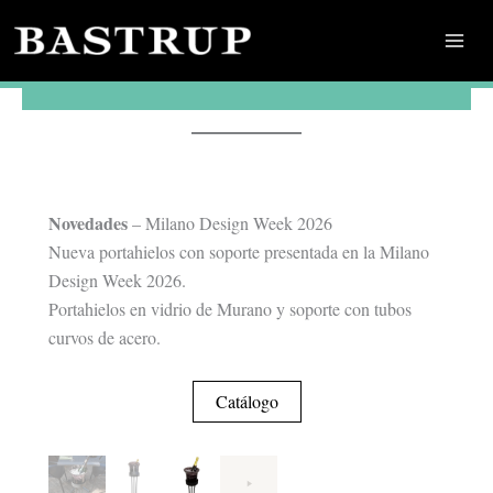
Ir
BASTRUP
al
contenido
Novedades
– Milano Design Week 2026
Nueva portahielos con soporte presentada en la Milano
Design Week 2026.
Portahielos en vidrio de Murano y soporte con tubos
curvos de acero.
Catálogo