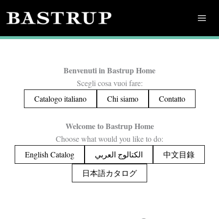
Vai
BASTRUP
al
contenuto
Benvenuti in Bastrup Home
Scegli cosa vuoi fare:
Catalogo italiano
Chi siamo
Contatto
Welcome to Bastrup Home
Choose what would you like to do:
English Catalog
الكتالوج العربي
中文目錄
日本語カタログ